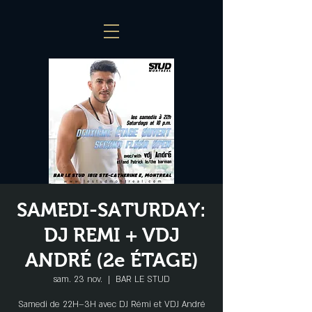
SAMEDI-SATURDAY:
DJ REMI + VDJ
ANDRÉ (2e ÉTAGE)
sam. 23 nov.
  |  
BAR LE STUD
Samedi de 22H–3H avec DJ Rémi et VDJ André