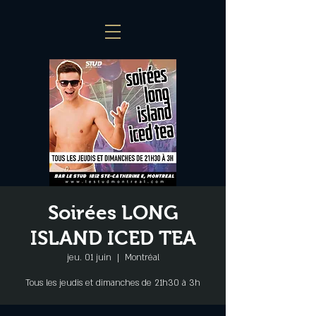
Soirées LONG
ISLAND ICED TEA
jeu. 01 juin
  |  
Montréal
Tous les jeudis et dimanches de 21h30 à 3h