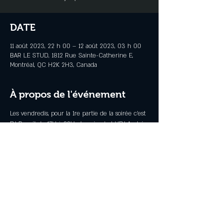
DATE
11 août 2023, 22 h 00 – 12 août 2023, 03 h 00
BAR LE STUD, 1812 Rue Sainte-Catherine E,
Montréal, QC H2K 2H3, Canada
À propos de l'événement
Les vendredis, pour la 1re partie de la soirée c'est 
DJ Benoît de 17H à 22H et après c'est VDJ André 
jusqu'a 3H
Partager cet événement