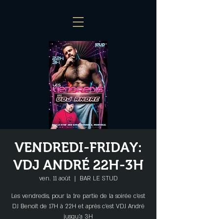
VENDREDI-FRIDAY:
VDJ ANDRÉ 22H-3H
ven. 11 août
  |  
BAR LE STUD
Les vendredis, pour la 1re partie de la soirée c'est
DJ Benoît de 17H à 22H et après c'est VDJ André
jusqu'a 3H