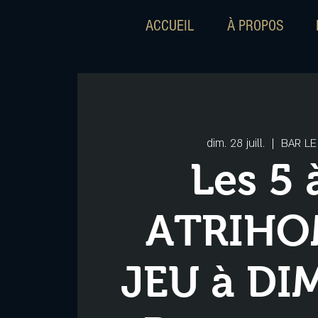
ACCUEIL
À PROPOS
dim. 28 juill.
  |  
BAR LE
Les 5 
ATRIHO
JEU à DI