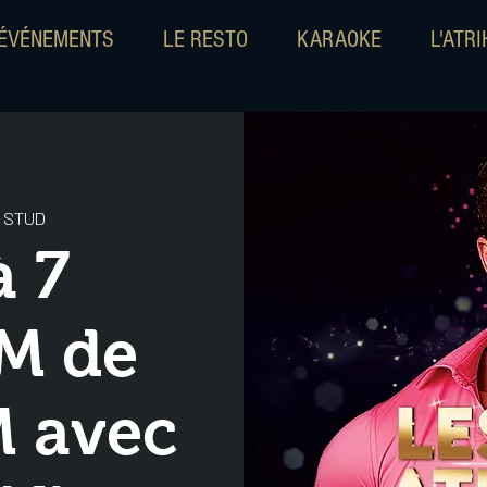
ÉVÉNEMENTS
LE RESTO
KARAOKE
L'ATR
 STUD
à 7
M de
M avec