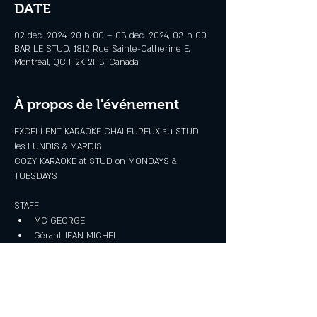
DATE
02 déc. 2024, 20 h 00 – 03 déc. 2024, 03 h 00
BAR LE STUD, 1812 Rue Sainte-Catherine E,
Montréal, QC H2K 2H3, Canada
À propos de l'événement
EXCELLENT KARAOKE CHALEUREUX au STUD 
les LUNDIS & MARDIS
COZY KARAOKE at STUD on MONDAYS & 
TUESDAYS
STAFF
MC GEORGE
Gérant JEAN MICHEL
Bar PATRICK
Afficher plus