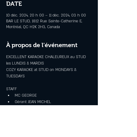
DATE
10 déc. 2024, 20 h 00 – 11 déc. 2024, 03 h 00
BAR LE STUD, 1812 Rue Sainte-Catherine E,
Montréal, QC H2K 2H3, Canada
À propos de l'événement
EXCELLENT KARAOKE CHALEUREUX au STUD 
les LUNDIS & MARDIS
COZY KARAOKE at STUD on MONDAYS & 
TUESDAYS
STAFF
MC GEORGE
Gérant JEAN MICHEL
Bar PATRICK
Afficher plus