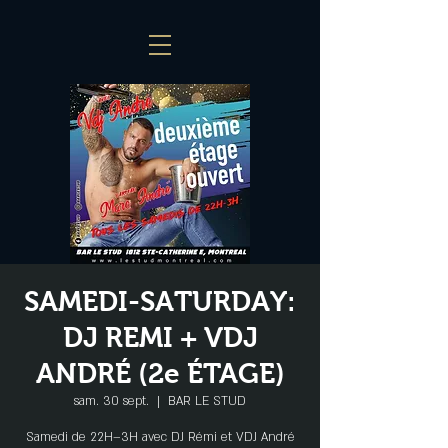
SAMEDI-SATURDAY:
DJ REMI + VDJ
ANDRÉ (2e ÉTAGE)
sam. 30 sept.
  |  
BAR LE STUD
Samedi de 22H–3H avec DJ Rémi et VDJ André