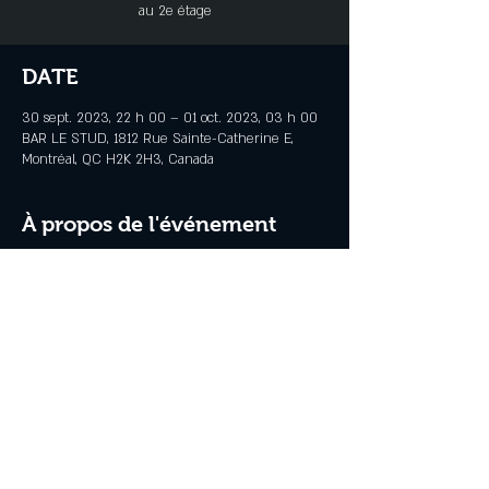
au 2e étage
DATE
30 sept. 2023, 22 h 00 – 01 oct. 2023, 03 h 00
BAR LE STUD, 1812 Rue Sainte-Catherine E,
Montréal, QC H2K 2H3, Canada
À propos de l'événement
Nouveau DJ Pup Rush, samedi entre 17H – 22H
Partager cet événement