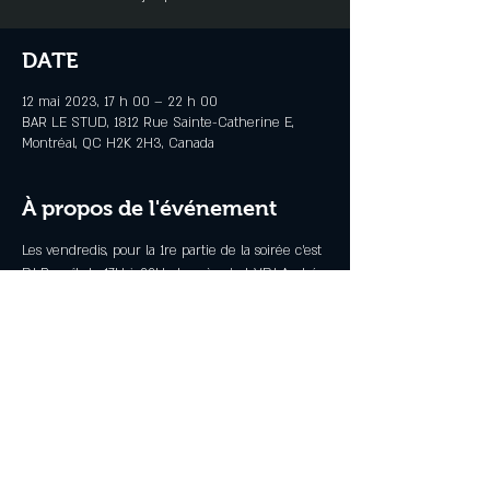
DATE
12 mai 2023, 17 h 00 – 22 h 00
BAR LE STUD, 1812 Rue Sainte-Catherine E,
Montréal, QC H2K 2H3, Canada
À propos de l'événement
Les vendredis, pour la 1re partie de la soirée c'est 
DJ Benoît de 17H à 22H et après c'est VDJ André 
jusqu'a 3H
Partager cet événement