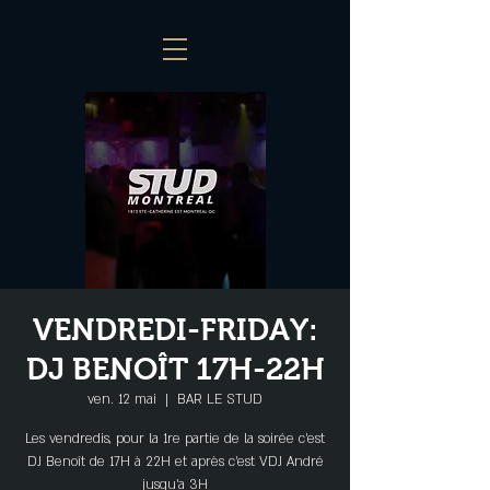
VENDREDI-FRIDAY:
DJ BENOÎT 17H-22H
ven. 12 mai
  |  
BAR LE STUD
Les vendredis, pour la 1re partie de la soirée c'est
DJ Benoît de 17H à 22H et après c'est VDJ André
jusqu'a 3H