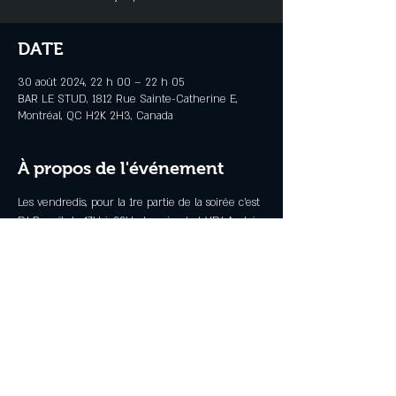
DATE
30 août 2024, 22 h 00 – 22 h 05
BAR LE STUD, 1812 Rue Sainte-Catherine E,
Montréal, QC H2K 2H3, Canada
À propos de l'événement
Les vendredis, pour la 1re partie de la soirée c'est 
DJ Benoît de 17H à 22H et après c'est VDJ André 
jusqu'a 3H
Partager cet événement