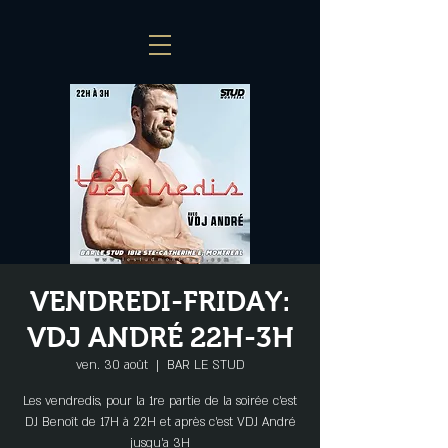
VENDREDI-FRIDAY:
VDJ ANDRÉ 22H-3H
ven. 30 août
  |  
BAR LE STUD
Les vendredis, pour la 1re partie de la soirée c'est
DJ Benoît de 17H à 22H et après c'est VDJ André
jusqu'a 3H