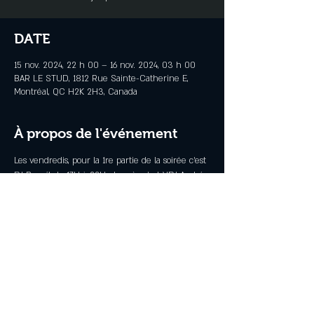
DATE
15 nov. 2024, 22 h 00 – 16 nov. 2024, 03 h 00
BAR LE STUD, 1812 Rue Sainte-Catherine E,
Montréal, QC H2K 2H3, Canada
À propos de l'événement
Les vendredis, pour la 1re partie de la soirée c'est 
DJ Benoît de 17H à 22H et après c'est VDJ André 
jusqu'a 3H
Partager cet événement