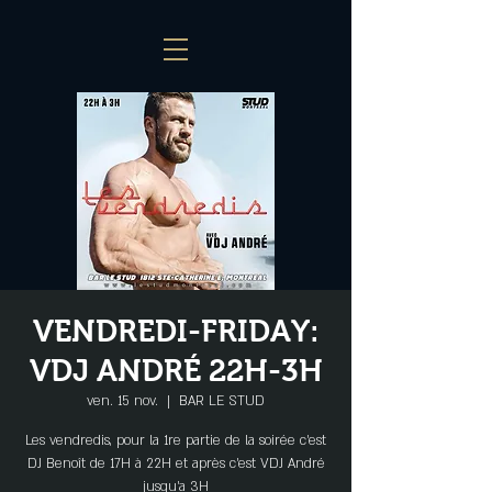
VENDREDI-FRIDAY:
VDJ ANDRÉ 22H-3H
ven. 15 nov.
  |  
BAR LE STUD
Les vendredis, pour la 1re partie de la soirée c'est
DJ Benoît de 17H à 22H et après c'est VDJ André
jusqu'a 3H